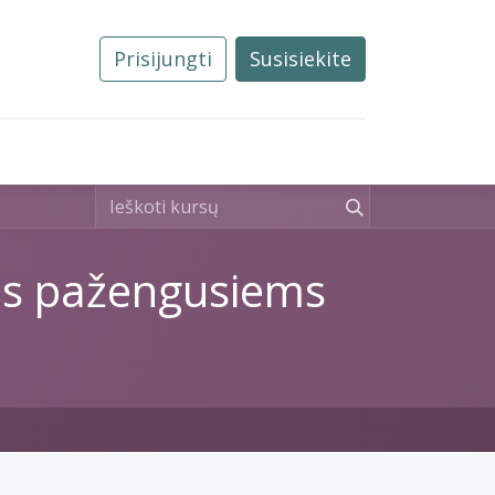
Prisijungti
Susisiekite
0
Tvarkos
Naujienos
Kontaktai
is pažengusiems