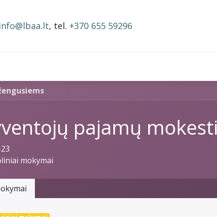
info@lbaa.lt
, tel.
+370 655 59296
BAA nariai
Narystės mokestis
Mokymai ir įrašai
žengusiems
ventojų pajamų mokest
-23
liniai mokymai
okymai