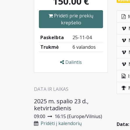
150.00
€
Komer
Pridėti prie prekių
krepšelio
Paskelbta
25-11-04
Trukmė
6 valandos
Dalintis
DATA IR LAIKAS
2025 m. spalio 23 d.,
ketvirtadienis
09:00
16:15
(
Europe/Vilnius
)
Pridėti į kalendorių
Data: