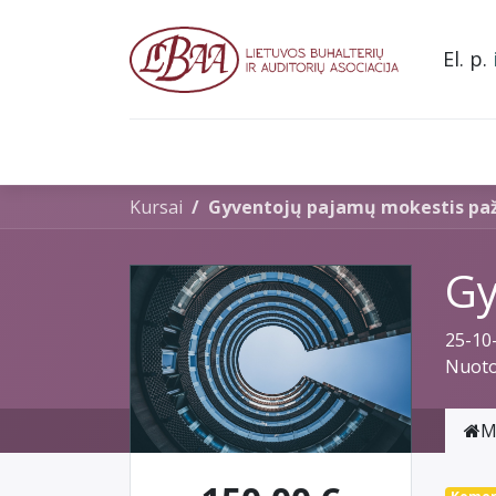
El. p.
Pradžia
Apie mus
Narystė asociacijoje
L
Kursai
Gyventojų pajamų mokestis pa
Gy
25-10
Nuoto
M