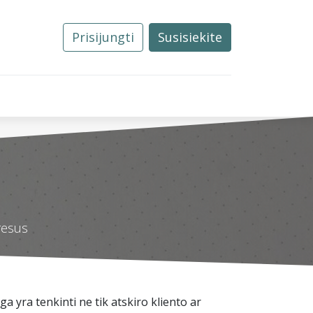
Prisijungti
Susisiekite
0
Tvarkos
Naujienos
Kontaktai
eresus
a yra tenkinti ne tik atskiro kliento ar