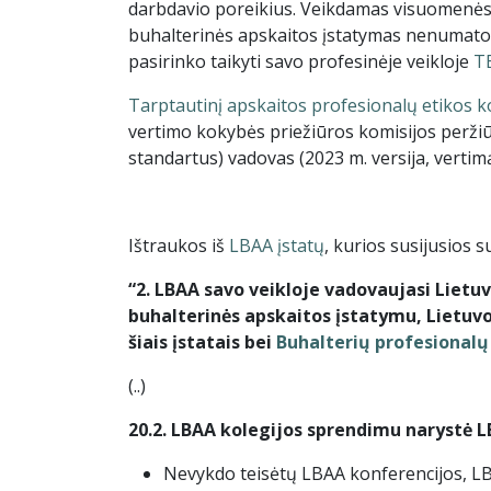
darbdavio poreikius. Veikdamas visuomenės 
buhalterinės apskaitos įstatymas nenumato
pasirinko taikyti savo profesinėje veikloje
T
Tarptautinį apskaitos profesionalų etikos 
vertimo kokybės priežiūros komisijos peržiū
standartus) vadovas (2023 m. versija, vertimą
Ištraukos iš
LBAA įstatų
, kurios susijusios 
“2. LBAA savo veikloje vadovaujasi Lietuv
buhalterinės apskaitos įstatymu, Lietuvos
šiais įstatais bei
Buhalterių profesionalų
(..)
20.2. LBAA kolegijos sprendimu narystė L
Nevykdo teisėtų LBAA konferencijos, LB