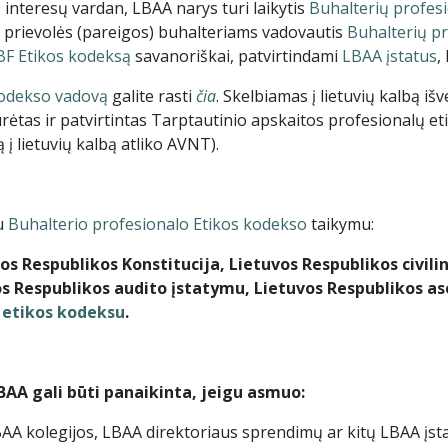
interesų vardan, LBAA narys turi laikytis
Buhalterių profes
 prievolės (pareigos) buhalteriams vadovautis
Buhalterių p
BF Etikos kodeksą
savanoriškai, patvirtindami
LBAA įstatus
,
kodekso vadovą
galite rasti
čia
. Skelbiamas į lietuvių kalbą iš
rėtas ir patvirtintas Tarptautinio apskaitos profesionalų 
 į lietuvių kalbą atliko AVNT).
su
Buhalterio profesionalo Etikos kodekso
taikymu:
os Respublikos Konstitucija, Lietuvos Respublikos civil
 Respublikos audito įstatymu, Lietuvos Respublikos asoc
 etikos kodeksu
.
BAA gali būti panaikinta, jeigu asmuo:
AA kolegijos, LBAA direktoriaus sprendimų ar kitų LBAA įst