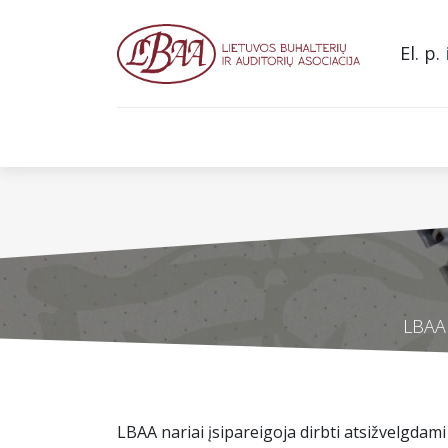
El. p.
Pradžia
Apie mus
Narystė asociacijoje
L
LBAA 
LBAA nariai įsipareigoja dirbti atsižvelgdami