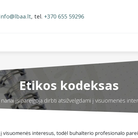
info@lbaa.lt
, tel.
+370 655 59296
BAA nariai
Narystės mokestis
Mokymai ir įrašai
Etikos kodeksas
nariai įsipareigoja dirbti atsižvelgdami į visuomenės int
 į visuomenės interesus, todėl buhalterio profesionalo pareig