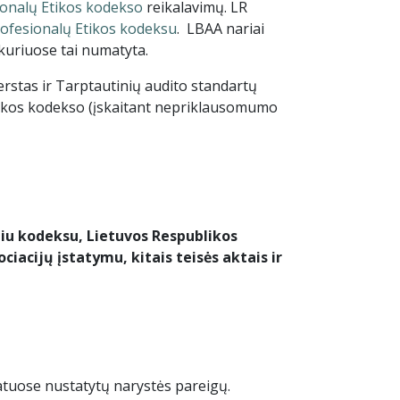
ionalų Etikos kodekso
reikalavimų. LR
rofesionalų Etikos kodeksu
. LBAA nariai
 kuriuose tai numatyta.
verstas ir Tarptautinių audito standartų
etikos kodekso (įskaitant nepriklausomumo
iniu kodeksu, Lietuvos Respublikos
iacijų įstatymu, kitais teisės aktais ir
atuose nustatytų narystės pareigų.