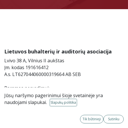
Lietuvos buhalterių ir auditorių asociacija
Lvivo 38 A, Vilnius II aukštas
Įm. kodas 191616412
A.s. LT627044060000319664 AB SEB
Paramos pervedimui:
A.s. LT547044060008274681 AB SEB
Jūsų naršymo pagerinimui šioje svetainėje yra
naudojami slapukai.
Slapukų politika
Lvivo g. 38A, Vilnius
Tik būtinieji
Sutinku
Tel.
+370 655 59296,
+370 630 16576