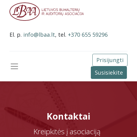
El. p.
info@lbaa.lt
, tel.
+370 655 59296
Prisijungti
Susisiekite
Kontaktai
Kreipkitės į asociaciją