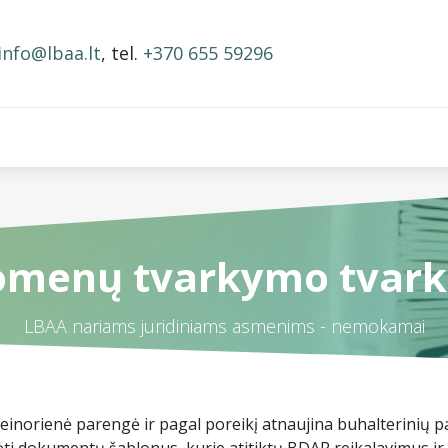
info@lbaa.lt
, tel.
+370 655 59296
BAA nariai
Narystės mokestis
Mokymai ir įrašai
menų tvarkymo tvark
LBAA nariams juridiniams asmenims - nemokamai
Beinorienė parengė ir pagal poreikį atnaujina buhalterin