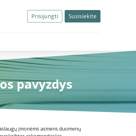
Prisijungti
Susisiekite
0
Tvarkos
Naujienos
Kontaktai
os pavyzdys
ių paslaugų įmonėms asmens duomenų