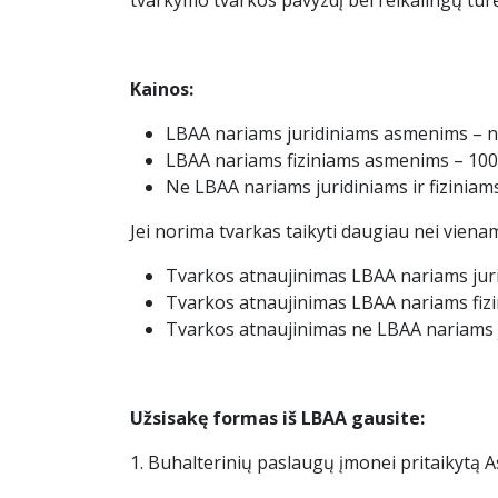
tvarkymo tvarkos pavyzdį bei reikalingų tur
Kainos:
LBAA nariams juridiniams asmenims – ne
LBAA nariams fiziniams asmenims – 100
Ne LBAA nariams juridiniams ir fizinia
Jei norima tvarkas taikyti daugiau nei vien
Tvarkos atnaujinimas LBAA nariams ju
Tvarkos atnaujinimas LBAA nariams fiz
Tvarkos atnaujinimas ne LBAA nariams j
Užsisakę formas iš LBAA gausite:
1. Buhalterinių paslaugų įmonei pritaikytą