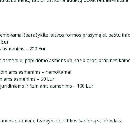
ėti dokumentų šablonus, kurie atitiktų BDAR reikalavimus i
mokamai (parašykite laisvos formos prašymą el. paštu info
 Eur
ms asmenims – 200 Eur
am asmeniui, papildomo asmens kaina 50 proc. pradinės kaino
ridiniams asmenims – nemokamai
iniams asmenims – 50 Eur
uridiniams ir fiziniams asmenims – 100 Eur
 Asmens duomenų tvarkymo politikos šabloną su priedais: