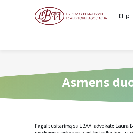
El. p.
Pradžia
Apie mus
Narystė asociacijoje
L
Asmens duo
Pagal susitarimą su LBAA, advokatė Laura 