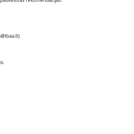
r paskelbtas rekomendacijas.
@lbaa.lt)
s.