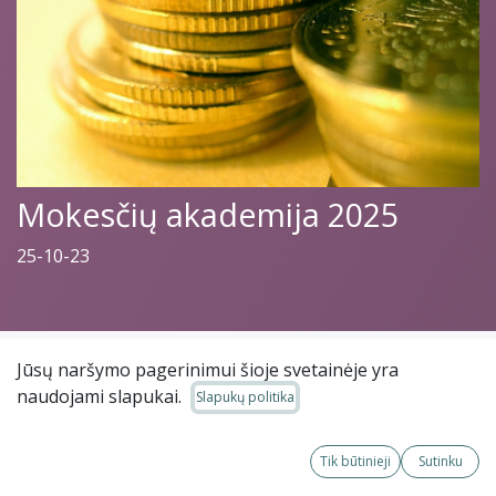
Mokesčių akademija 2025
25-10-23
Jūsų naršymo pagerinimui šioje svetainėje yra
Mokymai
naudojami slapukai.
Slapukų politika
Daugiau
neprieinami
informacijos
Tik būtinieji
Sutinku
DATA IR LAIKAS