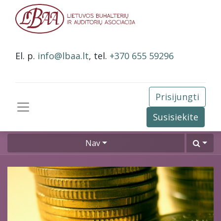
El. p.
info@lbaa.lt
, tel.
+370 655 59296
Prisijungti
Susisiekite
Nav