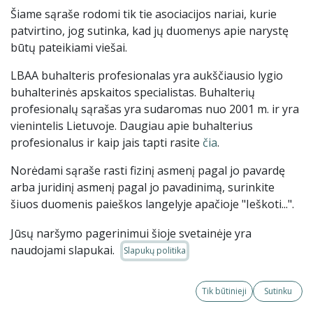
Šiame sąraše rodomi tik tie asociacijos nariai, kurie
patvirtino, jog sutinka, kad jų duomenys apie narystę
būtų pateikiami viešai.
LBAA buhalteris profesionalas yra aukščiausio lygio
buhalterinės apskaitos specialistas. Buhalterių
profesionalų sąrašas yra sudaromas nuo 2001 m. ir yra
vienintelis Lietuvoje. Daugiau apie buhalterius
profesionalus ir kaip jais tapti rasite
čia
.
Norėdami sąraše rasti fizinį asmenį pagal jo pavardę
arba juridinį asmenį pagal jo pavadinimą, surinkite
šiuos duomenis paieškos langelyje apačioje "Ieškoti...".
Jūsų naršymo pagerinimui šioje svetainėje yra
naudojami slapukai.
Slapukų politika
Pasirinkite, kokius narius norite
matyti:
Tik būtinieji
Sutinku