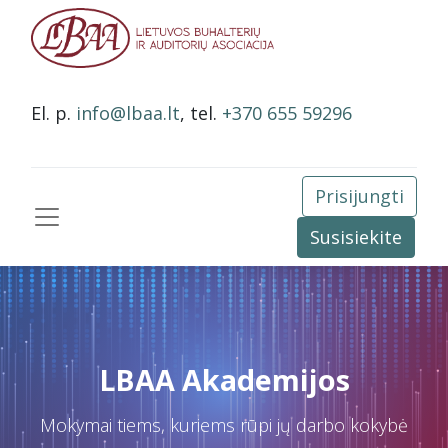
El. p.
info@lbaa.lt
, tel.
+370 655 59296
Prisijungti
Susisiekite
LBAA Akademijos
Mokymai tiems, kuriems rūpi jų darbo kokybė