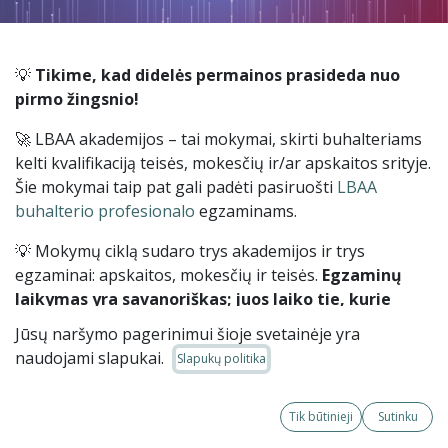
💡
Tikime, kad didelės permainos prasideda nuo
pirmo žingsnio!
🚀 LBAA akademijos – tai mokymai, skirti buhalteriams
kelti kvalifikaciją teisės, mokesčių ir/ar apskaitos srityje.
Šie mokymai taip pat gali padėti pasiruošti
LBAA
buhalterio profesionalo
egzaminams.
💡 Mokymų ciklą sudaro trys akademijos ir trys
egzaminai: apskaitos, mokesčių ir teisės.
Egzaminų
laikymas yra savanoriškas; juos laiko tie, kurie
siekia
LBAA buhalterio profesionalo
vardo
.
Jūsų naršymo pagerinimui šioje svetainėje yra
naudojami slapukai.
Slapukų politika
⏰
2026 m.
Akademijų kaina LBAA nariams (taikoma
Tik būtinieji
Sutinku
20 proc. nuolaida)/ne LBAA nariams, trukmė ir