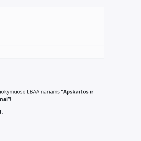
e mokymuose LBAA nariams
“Apskaitos ir
mai”
!
l.