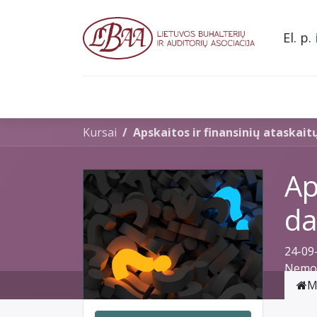
El. p.
Pradžia
Apie mus
Narystė asociacijoje
L
Kursai
Apskaitos ir finansinių ataskai
Ap
da
24-09
Nemok
M