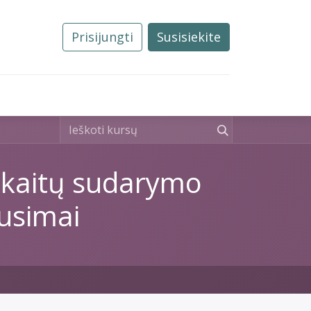
Prisijungti
Susisiekite
0
Tvarkos
Naujienos
Kontaktai
askaitų sudarymo
usimai