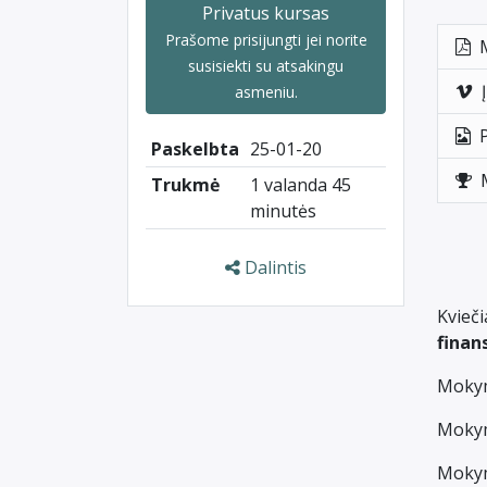
Privatus kursas
Prašome
prisijungti
jei norite
susisiekti su atsakingu
asmeniu.
Paskelbta
25-01-20
Trukmė
1 valanda 45
minutės
Dalintis
Kvieč
finan
Mokym
Mokymų
Mokym