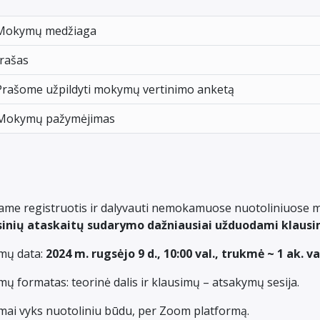
Mokymų medžiaga
Įrašas
Prašome užpildyti mokymų vertinimo anketą
Mokymų pažymėjimas
iame registruotis ir dalyvauti nemokamuose nuotoliniuos
sinių ataskaitų sudarymo dažniausiai užduodami klausi
ų data:
2024 m. rugsėjo 9 d., 10:00 val., trukmė ~ 1 ak. va
 formatas: teorinė dalis ir klausimų – atsakymų sesija.
ai vyks nuotoliniu būdu, per Zoom platformą.