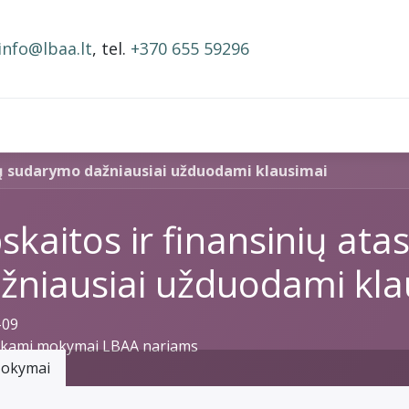
info@lbaa.lt
, tel.
+370 655 59296
BAA nariai
Narystės mokestis
Mokymai ir įrašai
tų sudarymo dažniausiai užduodami klausimai
skaitos ir finansinių at
žniausiai užduodami kla
-09
ami mokymai LBAA nariams
okymai