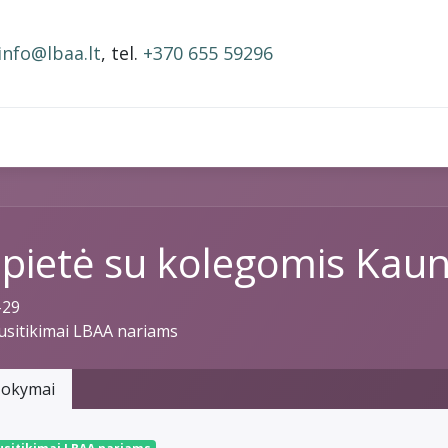
info@lbaa.lt
, tel.
+370 655 59296
BAA nariai
Narystės mokestis
Mokymai ir įrašai
pietė su kolegomis Kau
-29
susitikimai LBAA nariams
okymai