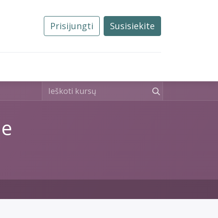
Prisijungti
Susisiekite
0
Tvarkos
Naujienos
Kontaktai
ne