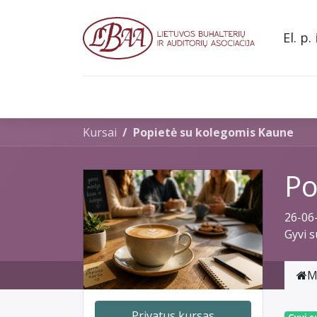
El. p.
Pradžia
Apie mus
Narystė asociacijoje
L
Kursai
Popietė su kolegomis Kaune
Po
26-06
Gyvi 
M
Privatus kursas