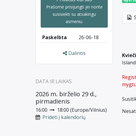
Gyvi s
Prašome
prisijungti
jei norite
susisiekti su atsakingu
asmeniu.
Paskelbta
26-06-18
Dalintis
Kvieč
Island
Regist
DATA IR LAIKAS
mygtu
2026 m. birželio 29 d.,
Susiti
pirmadienis
16:00
18:00
(
Europe/Vilnius
)
Nesat
Pridėti į kalendorių