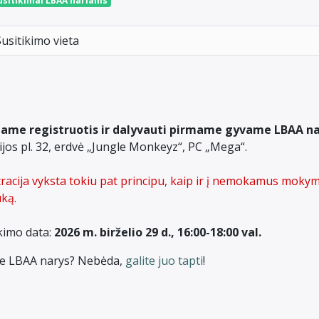
usitikimai LBAA nariams
Susitikimo vieta
iame registruotis ir dalyvauti pirmame gyvame LBAA na
ijos pl. 32, erdvė „Jungle Monkeyz“, PC „Mega“.
racija vyksta tokiu pat principu, kaip ir į nemokamus mokym
ką.
kimo data:
2026 m. birželio 29 d., 16:00-18:00 val.
e LBAA narys? Nebėda,
galite juo tapti
!