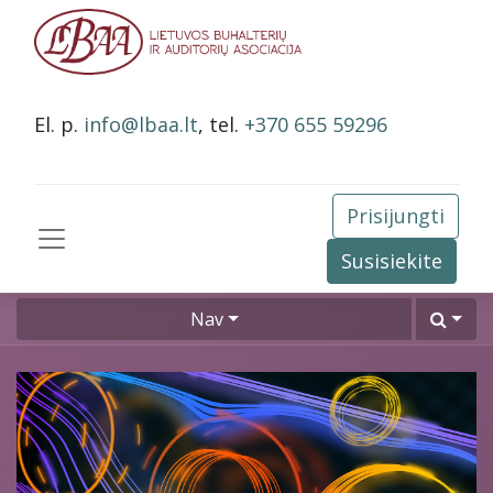
El. p.
info@lbaa.lt
, tel.
+370 655 59296
Prisijungti
Susisiekite
Nav