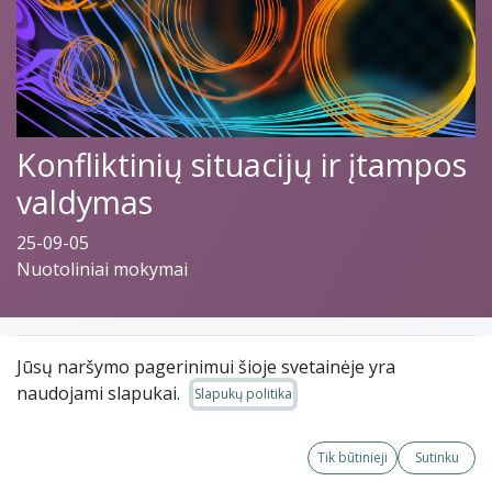
Konfliktinių situacijų ir įtampos
valdymas
25-09-05
Nuotoliniai mokymai
120.00
€
Jūsų naršymo pagerinimui šioje svetainėje yra
naudojami slapukai.
Slapukų politika
Pridėti prie prekių
Daugiau
krepšelio
informacijos
Tik būtinieji
Sutinku