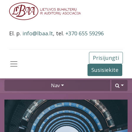
El. p.
info@lbaa.lt
, tel.
+370 655 59296
Prisijungti
Susisiekite
Nav