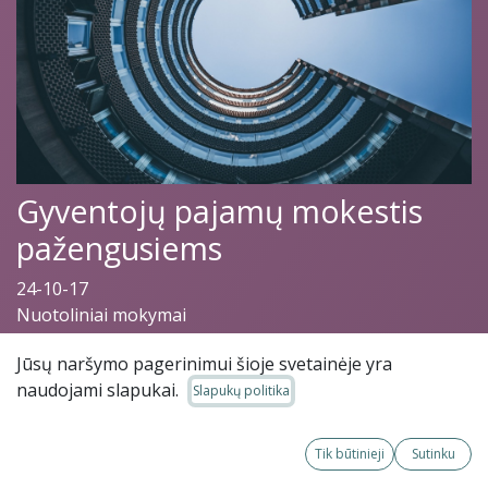
Gyventojų pajamų mokestis
pažengusiems
24-10-17
Nuotoliniai mokymai
Jūsų naršymo pagerinimui šioje svetainėje yra
naudojami slapukai.
Slapukų politika
Mokymai
Daugiau
neprieinami
Tik būtinieji
Sutinku
informacijos