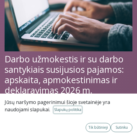
Darbo užmokestis ir su darbo
santykiais susijusios pajamos:
apskaita, apmokestinimas ir
deklaravimas 2026 m.
26-04-07
Jūsų naršymo pagerinimui šioje svetainėje yra
Nuotoliniai mokymai
naudojami slapukai.
Slapukų politika
Tik būtinieji
Sutinku