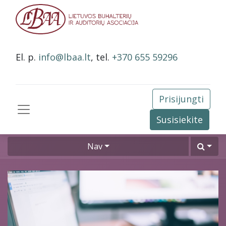
El. p.
info@lbaa.lt
, tel.
+370 655 59296
Prisijungti
Susisiekite
Nav