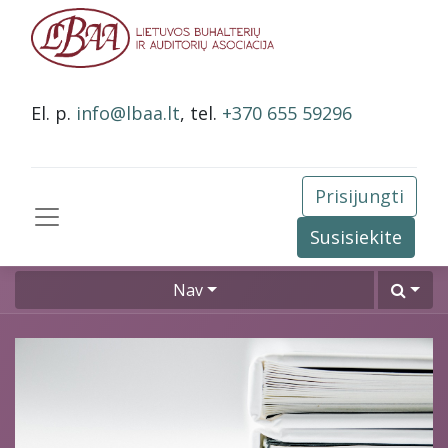
El. p.
info@lbaa.lt
, tel.
+370 655 59296
Prisijungti
Susisiekite
Nav