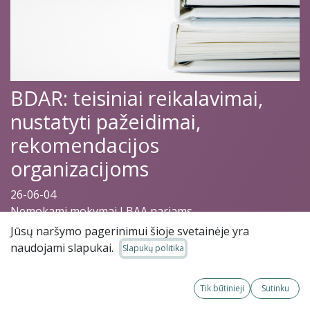
BDAR: teisiniai reikalavimai,
nustatyti pažeidimai,
rekomendacijos
organizacijoms
26-06-04
Nemokami mokymai LBAA nariams
Jūsų naršymo pagerinimui šioje svetainėje yra
naudojami slapukai.
Slapukų politika
Daugiau
Privatus kursas
informacijos
Tik būtinieji
Sutinku
Prašome
prisijungti
jei norite
susisiekti su atsakingu asmeniu.