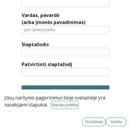
Vardas, pavardė
(arba įmonės pavadinimas)
Slaptažodis
Patvirtinti slaptažodį
Registracija
Jūsų naršymo pagerinimui šioje svetainėje yra
Jau turite paskyrą?
naudojami slapukai.
Slapukų politika
Tik būtinieji
Sutinku