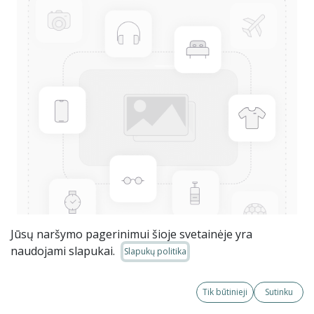
Jūsų naršymo pagerinimui šioje svetainėje yra
naudojami slapukai.
Slapukų politika
2026-10-22 PVM. Mokesčių
Tik būtinieji
Sutinku
administravimas ir