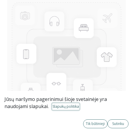
Jūsų naršymo pagerinimui šioje svetainėje yra
naudojami slapukai.
Slapukų politika
Tik būtinieji
Sutinku
2026-05-12 Mažosios bendrijos