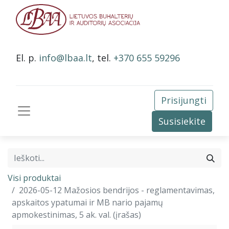
El. p.
info@lbaa.lt
, tel.
+370 655 59296
Prisijungti
Susisiekite
Visi produktai
2026-05-12 Mažosios bendrijos - reglamentavimas,
apskaitos ypatumai ir MB nario pajamų
apmokestinimas, 5 ak. val. (įrašas)