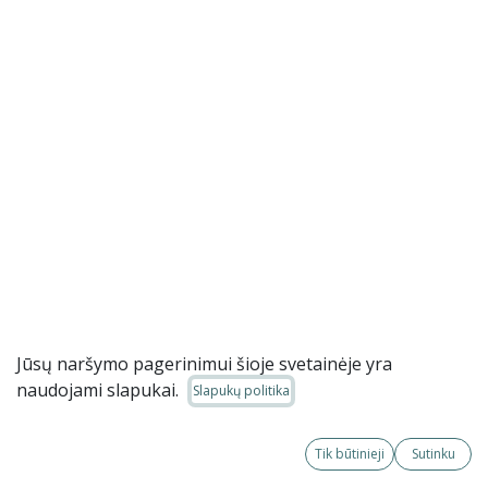
Jūsų naršymo pagerinimui šioje svetainėje yra
naudojami slapukai.
Slapukų politika
2025-09-08 Civilinė, komercinė
Tik būtinieji
Sutinku
teisė ir specifinių juridinių