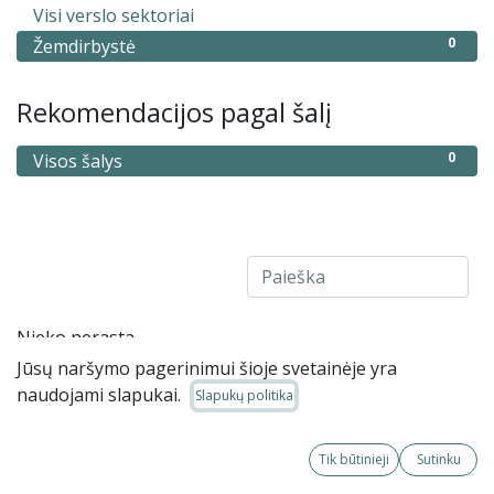
0
Visi verslo sektoriai
0
Žemdirbystė
Rekomendacijos pagal šalį
0
Visos šalys
Nieko nerasta
Jūsų naršymo pagerinimui šioje svetainėje yra
naudojami slapukai.
Slapukų politika
Tik būtinieji
Sutinku
LBAA – Lietuvos buhalterių ir auditorių asociacija.