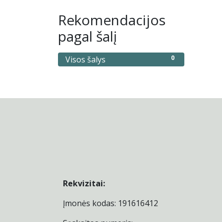
Rekomendacijos
pagal šalį
0
Visos šalys
Rekvizitai:
Įmonės kodas: 191616412