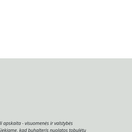
i apskaita - visuomenės ir valstybės
iekiame, kad buhalteris nuolatos tobulėtų