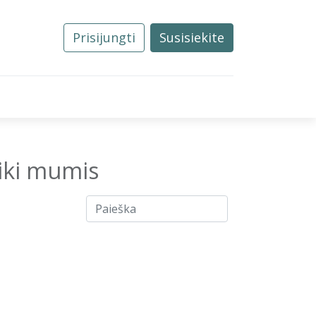
Prisijungti
Susisiekite
0
Tvarkos
Naujienos
Kontaktai
tiki mumis