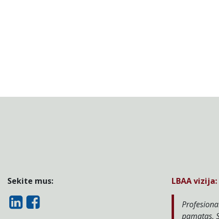
Sekite mus:
LBAA vizija:
Profesional
pamatas. S