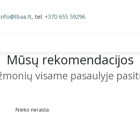
info@lbaa.lt
, tel.
+370 655 59296
BAA nariai
Narystės mokestis
Mokymai ir įrašai
Mūsų rekomendacijos
 žmonių visame pasaulyje pasi
Nieko nerasta