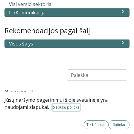
0
Visi verslo sektoriai
0
IT/Komunikacija
Rekomendacijos pagal šalį
0
Visos šalys
Nieko nerasta
Jūsų naršymo pagerinimui šioje svetainėje yra
naudojami slapukai.
Slapukų politika
Tik būtinieji
Sutinku
LBAA – Lietuvos buhalterių ir auditorių asociacija.