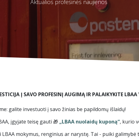
Aktualios profesinės naujienos
ICIJA Į SAVO PROFESINĮ AUGIMĄ IR PALAIKYKITE LBAA V
: galite investuoti į savo žinias be papildomų išlaidų!
AA, įgyjate teisę gauti 🎁
„LBAA nuolaidų kuponą“
, kurio 
 LBAA mokymus, renginius ar narystę. Tai - puiki galimybė