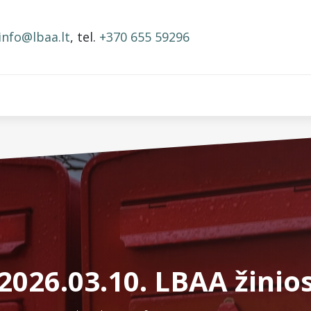
info@lbaa.lt
, tel.
+370 655 59296
BAA nariai
Narystės mokestis
Mokymai ir įrašai
2026.03.10. LBAA žinio