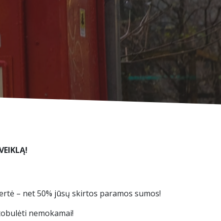
EIKLĄ!​
vertė – net 50% jūsų skirtos paramos sumos!
 tobulėti nemokamai!