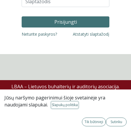
Prisijungti
Neturite paskyros?
Atstatyti slaptažodį
LBAA – Lietuvos buhalterių ir auditorių asociacija.
Jūsų naršymo pagerinimui šioje svetainėje yra
©LBAA, LBAA svetainėje skelbiama informacija skirta
naudojami slapukai.
išimtinai ją įsigijusiam asmeniui, be teisės kopijuoti ar
Slapukų politika
platinti.
Tik būtinieji
Sutinku
LBAA tvarkos, reglamentai, metodinė medžiaga ar