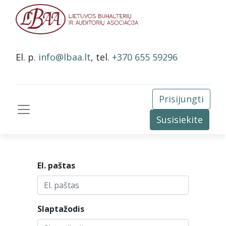
El. p.
info@lbaa.lt
, tel.
+370 655 59296
Prisijungti
Susisiekite
El. paštas
Slaptažodis