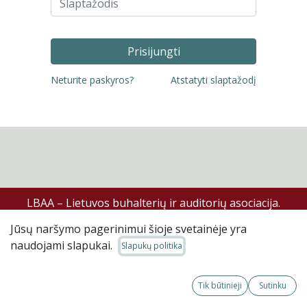
Prisijungti
Neturite paskyros?
Atstatyti slaptažodį
LBAA – Lietuvos buhalterių ir auditorių asociacija.
Jūsų naršymo pagerinimui šioje svetainėje yra
©LBAA, LBAA svetainėje skelbiama informacija skirta
naudojami slapukai.
išimtinai ją įsigijusiam asmeniui, be teisės kopijuoti ar
Slapukų politika
platinti.
Tik būtinieji
Sutinku
LBAA tvarkos, reglamentai, metodinė medžiaga ar