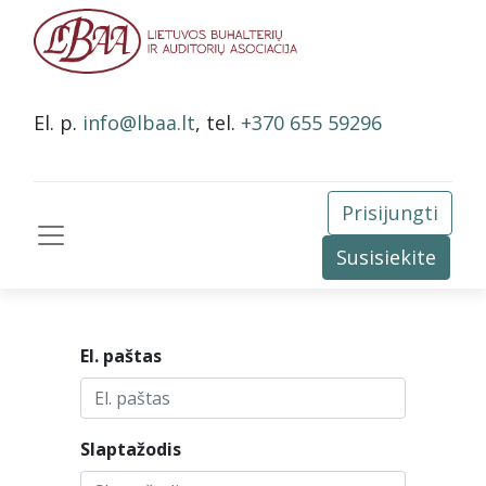
El. p.
info@lbaa.lt
, tel.
+370 655 59296
Prisijungti
Susisiekite
El. paštas
Slaptažodis